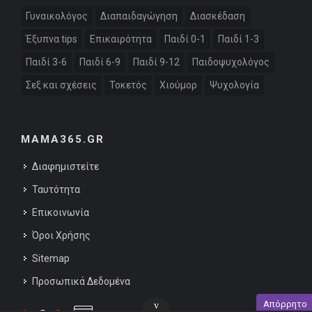
Γυναικολόγος
Διαπαιδαγώγηση
Διασκέδαση
Έξυπνα tips
Επικαιρότητα
Παιδί 0-1
Παιδί 1-3
Παιδί 3-6
Παιδί 6-9
Παιδί 9-12
Παιδοψυχολόγος
Σεξ και σχέσεις
Τοκετός
Χιούμορ
Ψυχολογία
MAMA365.GR
Διαφημιστείτε
Ταυτότητα
Επικοινωνία
Όροι Χρήσης
Sitemap
Προσωπικά Δεδομένα
Απόρρητο
v