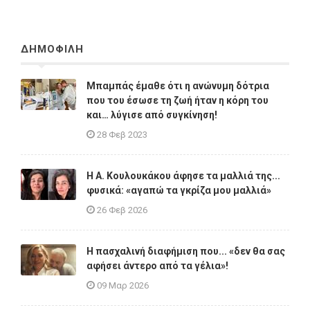
ΔΗΜΟΦΙΛΗ
Μπαμπάς έμαθε ότι η ανώνυμη δότρια
που του έσωσε τη ζωή ήταν η κόρη του
και… λύγισε από συγκίνηση!
28 Φεβ 2023
Η A. Κουλουκάκου άφησε τα μαλλιά της...
φυσικά: «αγαπώ τα γκρίζα μου μαλλιά»
26 Φεβ 2026
Η πασχαλινή διαφήμιση που... «δεν θα σας
αφήσει άντερο από τα γέλια»!
09 Μαρ 2026