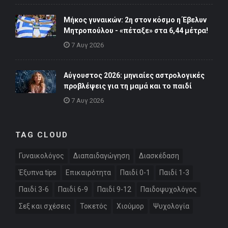
Μήκος γυναικών: 2η στον κόσμο η Έβελυν
Μητροπούλου - «πέταξε» στα 6,44 μέτρα!
7 Αυγ 2026
Αύγουστος 2026: μηνιαίες αστρολογικές
προβλέψεις για τη μαμά και το παιδί
7 Αυγ 2026
TAG CLOUD
Γυναικολόγος
Διαπαιδαγώγηση
Διασκέδαση
Έξυπνα tips
Επικαιρότητα
Παιδί 0-1
Παιδί 1-3
Παιδί 3-6
Παιδί 6-9
Παιδί 9-12
Παιδοψυχολόγος
Σεξ και σχέσεις
Τοκετός
Χιούμορ
Ψυχολογία