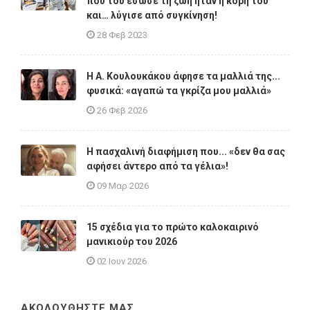
που του έσωσε τη ζωή ήταν η κόρη του
και… λύγισε από συγκίνηση!
28 Φεβ 2023
Η A. Κουλουκάκου άφησε τα μαλλιά της...
φυσικά: «αγαπώ τα γκρίζα μου μαλλιά»
26 Φεβ 2026
Η πασχαλινή διαφήμιση που... «δεν θα σας
αφήσει άντερο από τα γέλια»!
09 Μαρ 2026
15 σχέδια για το πρώτο καλοκαιρινό
μανικιούρ του 2026
02 Ιουν 2026
ΑΚΟΛΟΥΘΗΣΤΕ ΜΑΣ