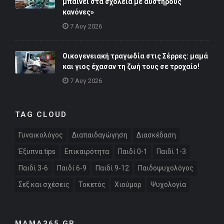
μπαίνει στα σχολεία με αυστηρούς
κανόνες»
7 Αυγ 2026
Οικογενειακή τραγωδία στις Σέρρες: μαμά
και γιος έχασαν τη ζωή τους σε τροχαίο!
7 Αυγ 2026
TAG CLOUD
Γυναικολόγος
Διαπαιδαγώγηση
Διασκέδαση
Έξυπνα tips
Επικαιρότητα
Παιδί 0-1
Παιδί 1-3
Παιδί 3-6
Παιδί 6-9
Παιδί 9-12
Παιδοψυχολόγος
Σεξ και σχέσεις
Τοκετός
Χιούμορ
Ψυχολογία
MAMA365.GR