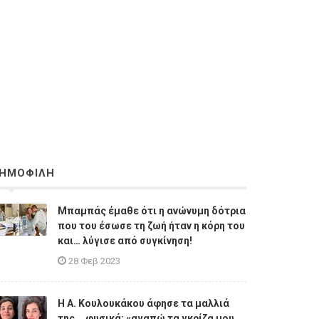
ΗΜΟΦΙΛΗ
Μπαμπάς έμαθε ότι η ανώνυμη δότρια
που του έσωσε τη ζωή ήταν η κόρη του
και… λύγισε από συγκίνηση!
28 Φεβ 2023
Η A. Κουλουκάκου άφησε τα μαλλιά
της... φυσικά: «αγαπώ τα γκρίζα μου