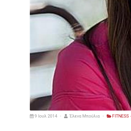
9 Ιουλ 2014
Έλενα Μπούλια
FITNESS 