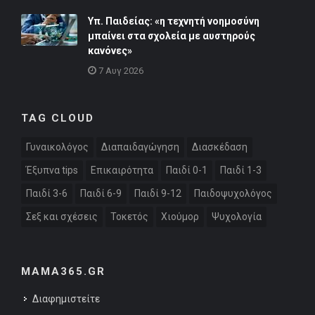
Υπ. Παιδείας: «η τεχνητή νοημοσύνη
μπαίνει στα σχολεία με αυστηρούς
κανόνες»
7 Αυγ 2026
TAG CLOUD
Γυναικολόγος
Διαπαιδαγώγηση
Διασκέδαση
Έξυπνα tips
Επικαιρότητα
Παιδί 0-1
Παιδί 1-3
Παιδί 3-6
Παιδί 6-9
Παιδί 9-12
Παιδοψυχολόγος
Σεξ και σχέσεις
Τοκετός
Χιούμορ
Ψυχολογία
MAMA365.GR
Διαφημιστείτε