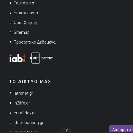
Ταυτότητα
Επικοινωνία
Όροι Χρήσης
Sitemap
Προσωπικά Δεδομένα
ΤΟ ΔΙΚΤΥΟ ΜΑΣ
iatronet.gr
in2life.gr
euro2day.gr
stocklearning.gr
Απόρρητο
v
media2day.gr