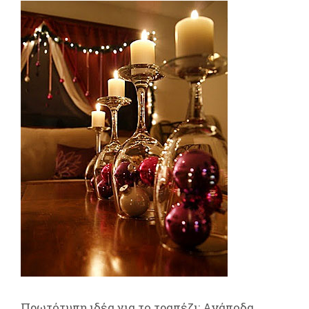
Πρωτότυπη ιδέα για το τραπέζι: Ανάποδα