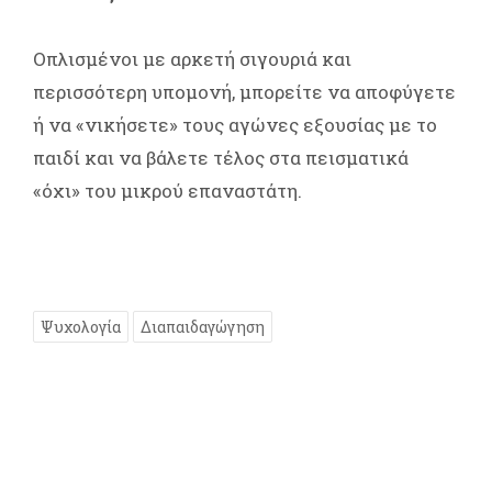
Οπλισμένοι με αρκετή σιγουριά και
περισσότερη υπομονή, μπορείτε να αποφύγετε
ή να «νικήσετε» τους αγώνες εξουσίας με το
παιδί και να βάλετε τέλος στα πεισματικά
«όχι» του μικρού επαναστάτη.
Ψυχολογία
Διαπαιδαγώγηση