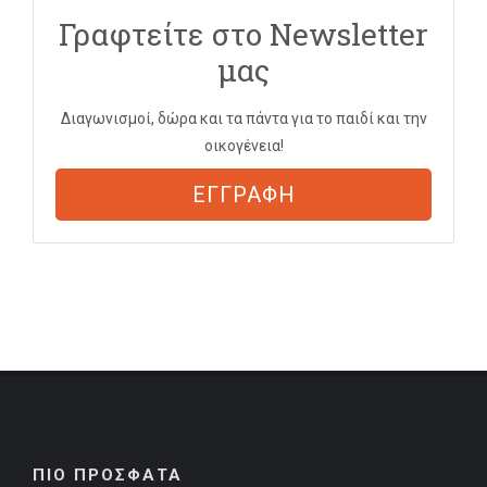
Γραφτείτε στο Newsletter
μας
Διαγωνισμοί, δώρα και τα πάντα για το παιδί και την
οικογένεια!
ΕΓΓΡΑΦΗ
ΠΙΟ ΠΡΟΣΦΑΤΑ