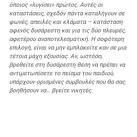
όποιος «λυγίσει» πρώτος. Αυτές οι
καταστάσεις, σχεδόν πάντα καταλήγουν σε
φωνές, απειλές και κλάματα – κατάσταση
αφενός δυσάρεστη και για τις δύο πλευρές,
αφετέρου αναποτελεσματική. Η σοφότερη
επιλογή, είναι να μην εμπλακείτε καν σε μια
τέτοια μάχη εξουσίας. Αν, ωστόσο,
βρεθείτε στη δυσάρεστη θέση να πρέπει να
αντιμετωπίσετε το πείσμα του παιδιού,
υπάρχουν ορισμένες συμβουλές που θα σας
βοηθήσουν να… βγείτε νικητές.