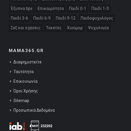
Έξυπνα tips
Επικαιρότητα
Παιδί 0-1
Παιδί 1-3
Παιδί 3-6
Παιδί 6-9
Παιδί 9-12
Παιδοψυχολόγος
Σεξ και σχέσεις
Τοκετός
Χιούμορ
Ψυχολογία
MAMA365.GR
Διαφημιστείτε
Ταυτότητα
Επικοινωνία
Όροι Χρήσης
Sitemap
Προσωπικά Δεδομένα