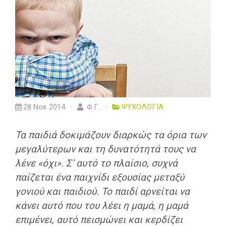
28 Νοε 2014
Φ.Γ.
ΨΥΧΟΛΟΓΙΑ
Τα παιδιά δοκιμάζουν διαρκώς τα όρια των
μεγαλύτερων και τη δυνατότητά τους να
λένε «όχι». Σ’ αυτό το πλαίσιο, συχνά
παίζεται ένα παιχνίδι εξουσίας μεταξύ
γονιού και παιδιού. Το παιδί αρνείται να
κάνει αυτό που του λέει η μαμά, η μαμά
επιμένει, αυτό πεισμώνει και κερδίζει