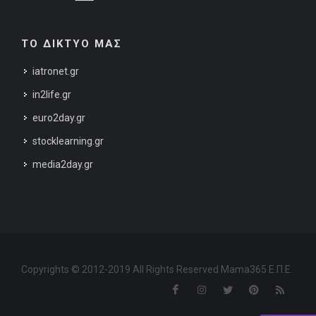
ΤΟ ΔΙΚΤΥΟ ΜΑΣ
iatronet.gr
in2life.gr
euro2day.gr
stocklearning.gr
media2day.gr
Copyrights © 2012-2019 All Rights Reserved Mama365 Ε.Π.Ε.