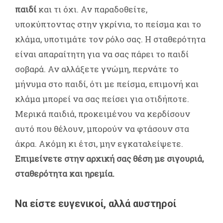
παιδί
και τι όχι. Αν παραδοθείτε,
υποκύπτοντας στην γκρίνια, το πείσμα και το
κλάμα, υποτιμάτε τον ρόλο σας. Η σταθερότητα
είναι απαραίτητη για να σας πάρει το παιδί
σοβαρά. Αν αλλάξετε γνώμη, περνάτε το
μήνυμα στο παιδί, ότι με πείσμα, επιμονή και
κλάμα μπορεί να σας πείσει για οτιδήποτε.
Μερικά παιδιά, προκειμένου να κερδίσουν
αυτό που θέλουν, μπορούν να φτάσουν στα
άκρα. Ακόμη κι έτσι, μην εγκαταλείψετε.
Επιμείνετε στην αρχική σας θέση με σιγουριά,
σταθερότητα και ηρεμία.
Να είστε ευγενικοί, αλλά αυστηροί