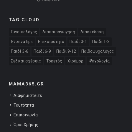
TAG CLOUD
Γυναικολόγος
Διαπαιδαγώγηση
Διασκέδαση
Έξυπνα tips
Επικαιρότητα
Παιδί 0-1
Παιδί 1-3
Παιδί 3-6
Παιδί 6-9
Παιδί 9-12
Παιδοψυχολόγος
Σεξ και σχέσεις
Τοκετός
Χιούμορ
Ψυχολογία
MAMA365.GR
Διαφημιστείτε
Ταυτότητα
Επικοινωνία
Όροι Χρήσης