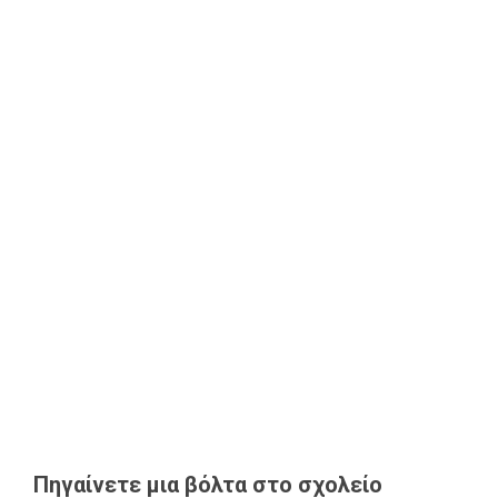
Πηγαίνετε μια βόλτα στο σχολείο