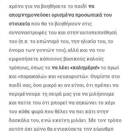
χρόνο για να βοηθήσετε το παιδί
να
απομνημονεύσει ορισμένα προσωπικά του
στοιχεία
που θα το βοηθήσουν στις
συναναστροφές του και στην αυτοπεποίθησή
του (π.χ. το επώνυμό του, την ηλικία του, το
όνομα των γονιών του), αλλά και να του
εμφυσήσετε κάποιους βασικούς καλούς
τρόπους, όπως το
να λέει «καλημέρα!»
το πρωί
και «παρακαλώ» και «ευχαριστώ». Θυμίστε στο
παιδί σας, όσο μικρό κι αν είναι, ότι πρέπει να
περιμένουμε τη σειρά μας για να μιλήσουμε
και πείτε του ότι μπορεί να σηκώνει το χέρι
του κάθε φορά που θέλει να πει κάτι στην
δασκάλα του, ενώ εκείνη μιλάει. Με τον τρόπο
αυτόν όχι μόνο θα ενισχύσετε την εύρυθμη