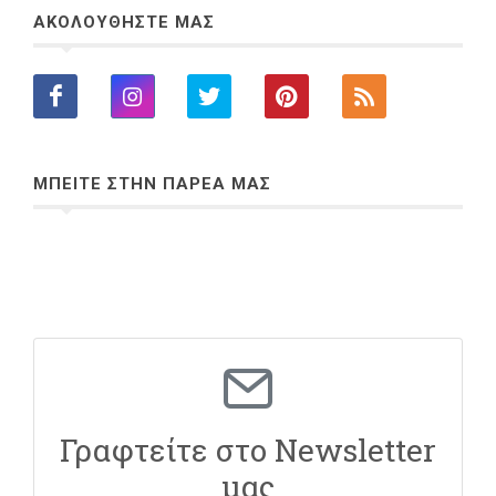
ΑΚΟΛΟΥΘΗΣΤΕ ΜΑΣ
ΜΠΕΙΤΕ ΣΤΗΝ ΠΑΡΕΑ ΜΑΣ
Γραφτείτε στο Newsletter
μας