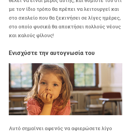
θέλει να είναι μέρος αυτής, και θυμίστε του ότι
με τον ίδιο τρόπο θα πρέπει να λειτουργεί και
στο σχολείο που θα ξεκινήσει σε λίγες ημέρες,
στο οποίο φυσικά θα αποκτήσει πολλούς νέους
και καλούς φίλους!
Ενισχύστε την αυτογνωσία του
Αυτό σημαίνει αφενός να αφιερώσετε λίγο