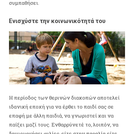
συμπαθήσει.
Ενισχύστε την κοινωνικότητά του
Η περίοδος των θερινών διακοπών αποτελεί
ιδανική εποχή για να έρθει το παιδί σας σε
επαφή με άλλη παιδιά, να γνωριστεί και να
παίξει μαζί τους. Ενθαρρύνετέ το, λοιπόν, να
δημιουργήσει φιλίες, είτε στην παραλία είτε