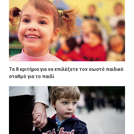
Τα 8 κριτήρια για να επιλέξετε τον σωστό παιδικό
σταθμό για το παιδί