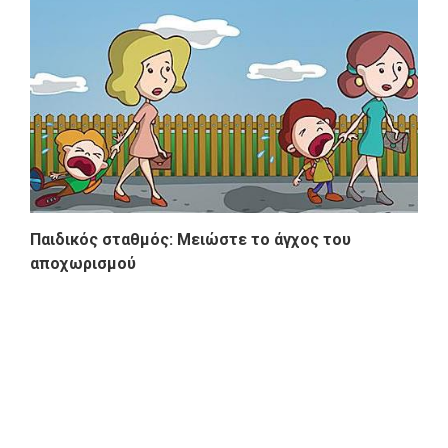
Παιδικός σταθμός: Μειώστε το άγχος του
αποχωρισμού