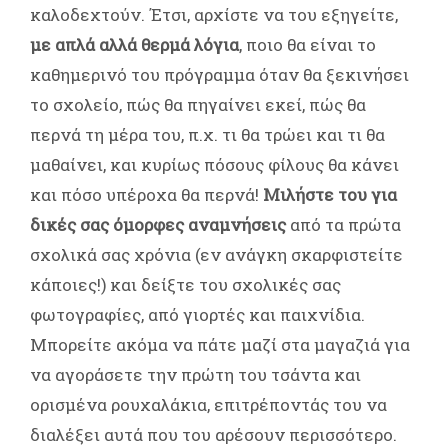
καλοδεχτούν. Έτσι, αρχίστε να του εξηγείτε,
με απλά αλλά θερμά λόγια
, ποιο θα είναι το
καθημερινό του πρόγραμμα όταν θα ξεκινήσει
το σχολείο, πώς θα πηγαίνει εκεί, πώς θα
περνά τη μέρα του, π.χ. τι θα τρώει και τι θα
μαθαίνει, και κυρίως πόσους φίλους θα κάνει
και πόσο υπέροχα θα περνά!
Μιλήστε του για
δικές σας όμορφες αναμνήσεις
από τα πρώτα
σχολικά σας χρόνια (εν ανάγκη σκαρφιστείτε
κάποιες!) και δείξτε του σχολικές σας
φωτογραφίες, από γιορτές και παιχνίδια.
Μπορείτε ακόμα να πάτε μαζί στα μαγαζιά για
να αγοράσετε την πρώτη του τσάντα και
ορισμένα ρουχαλάκια, επιτρέποντάς του να
διαλέξει αυτά που του αρέσουν περισσότερο.