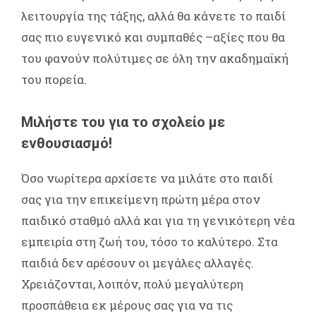
λειτουργία της τάξης, αλλά θα κάνετε το παιδί
σας πιο ευγενικό και συμπαθές –αξίες που θα
του φανούν πολύτιμες σε όλη την ακαδημαϊκή
του πορεία.
Μιλήστε του για το σχολείο με
ενθουσιασμό!
Όσο νωρίτερα αρχίσετε να μιλάτε στο παιδί
σας για την επικείμενη πρώτη μέρα στον
παιδικό σταθμό αλλά και για τη γενικότερη νέα
εμπειρία στη ζωή του, τόσο το καλύτερο. Στα
παιδιά δεν αρέσουν οι μεγάλες αλλαγές.
Χρειάζονται, λοιπόν, πολύ μεγαλύτερη
προσπάθεια εκ μέρους σας για να τις