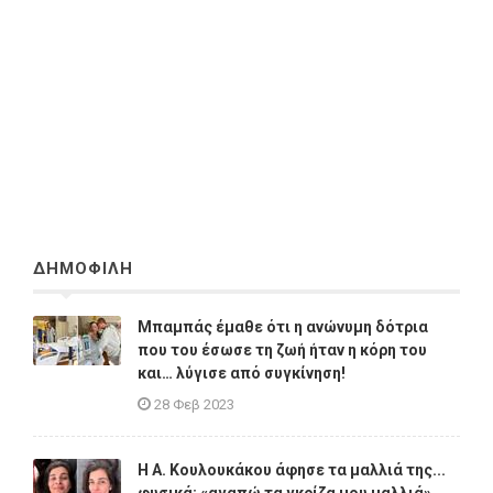
ΔΗΜΟΦΙΛΗ
Μπαμπάς έμαθε ότι η ανώνυμη δότρια
που του έσωσε τη ζωή ήταν η κόρη του
και… λύγισε από συγκίνηση!
28 Φεβ 2023
Η A. Κουλουκάκου άφησε τα μαλλιά της...