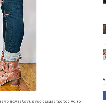
Α
τενό παντελόνι, ένας casual τρόπος να το