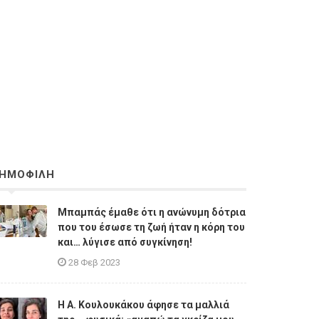
ΗΜΟΦΙΛΗ
Μπαμπάς έμαθε ότι η ανώνυμη δότρια
που του έσωσε τη ζωή ήταν η κόρη του
και… λύγισε από συγκίνηση!
28 Φεβ 2023
Η A. Κουλουκάκου άφησε τα μαλλιά