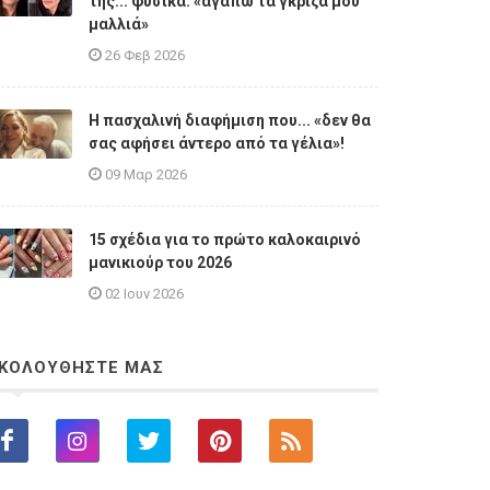
της... φυσικά: «αγαπώ τα γκρίζα μου
μαλλιά»
26 Φεβ 2026
Η πασχαλινή διαφήμιση που... «δεν θα
σας αφήσει άντερο από τα γέλια»!
09 Μαρ 2026
15 σχέδια για το πρώτο καλοκαιρινό
μανικιούρ του 2026
02 Ιουν 2026
ΚΟΛΟΥΘΗΣΤΕ ΜΑΣ