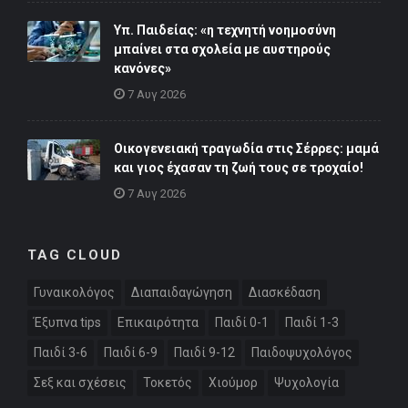
Υπ. Παιδείας: «η τεχνητή νοημοσύνη
μπαίνει στα σχολεία με αυστηρούς
κανόνες»
7 Αυγ 2026
Οικογενειακή τραγωδία στις Σέρρες: μαμά
και γιος έχασαν τη ζωή τους σε τροχαίο!
7 Αυγ 2026
TAG CLOUD
Γυναικολόγος
Διαπαιδαγώγηση
Διασκέδαση
Έξυπνα tips
Επικαιρότητα
Παιδί 0-1
Παιδί 1-3
Παιδί 3-6
Παιδί 6-9
Παιδί 9-12
Παιδοψυχολόγος
Σεξ και σχέσεις
Τοκετός
Χιούμορ
Ψυχολογία