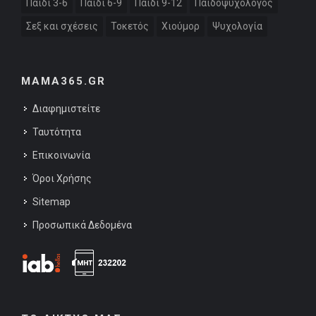
Παιδί 3-6
Παιδί 6-9
Παιδί 9-12
Παιδοψυχολόγος
Σεξ και σχέσεις
Τοκετός
Χιούμορ
Ψυχολογία
MAMA365.GR
Διαφημιστείτε
Ταυτότητα
Επικοινωνία
Όροι Χρήσης
Sitemap
Προσωπικά Δεδομένα