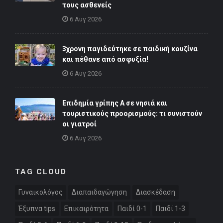
τους ασθενείς
6 Αυγ 2026
3χρονη παγιδεύτηκε σε παιδική κουζίνα
και πέθανε από ασφυξία!
6 Αυγ 2026
Επιδημία γρίπης Α σε νησιά και
τουριστικούς προορισμούς: τι συνιστούν
οι γιατροί
6 Αυγ 2026
TAG CLOUD
Γυναικολόγος
Διαπαιδαγώγηση
Διασκέδαση
Έξυπνα tips
Επικαιρότητα
Παιδί 0-1
Παιδί 1-3