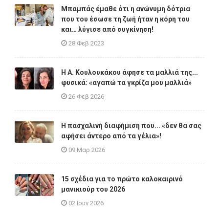
Μπαμπάς έμαθε ότι η ανώνυμη δότρια
που του έσωσε τη ζωή ήταν η κόρη του
και… λύγισε από συγκίνηση!
28 Φεβ 2023
Η A. Κουλουκάκου άφησε τα μαλλιά της...
φυσικά: «αγαπώ τα γκρίζα μου μαλλιά»
26 Φεβ 2026
Η πασχαλινή διαφήμιση που... «δεν θα σας
αφήσει άντερο από τα γέλια»!
09 Μαρ 2026
15 σχέδια για το πρώτο καλοκαιρινό
μανικιούρ του 2026
02 Ιουν 2026