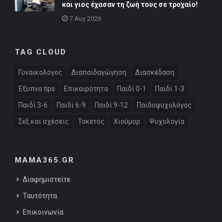
και γιος έχασαν τη ζωή τους σε τροχαίο!
7 Αυγ 2026
TAG CLOUD
Γυναικολόγος
Διαπαιδαγώγηση
Διασκέδαση
Έξυπνα tips
Επικαιρότητα
Παιδί 0-1
Παιδί 1-3
Παιδί 3-6
Παιδί 6-9
Παιδί 9-12
Παιδοψυχολόγος
Σεξ και σχέσεις
Τοκετός
Χιούμορ
Ψυχολογία
MAMA365.GR
Διαφημιστείτε
Ταυτότητα
Επικοινωνία