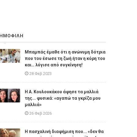
ΗΜΟΦΙΛΗ
Μπαμπάς έμαθε ότι η ανώνυμη δότρια
που του έσωσε τη ζωή ήταν η κόρη του
και… λύγισε από συγκίνηση!
28 Φεβ 2023
Η A. Κουλουκάκου άφησε τα μαλλιά
της... φυσικά: «αγαπώ τα γκρίζα μου
μαλλιά»
26 Φεβ 2026
Η πασχαλινή διαφήμιση που... «δεν θα