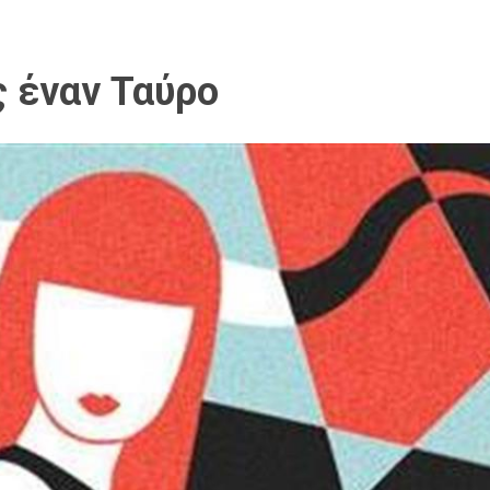
ς έναν Ταύρο