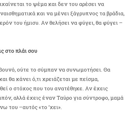
ιχαίνεται το ψέμα και δεν του αρέσει να
υναισθηματικά και να μένει ξάγρυπνος τα βράδια,
ερόν του ήμισυ. Αν θελήσει να φύγει, θα φύγει –
ις στο πλάι σου
βουνό, ούτε το σύμπαν να συνωμοτήσει. Θα
αι θα κάνει ό,τι χρειάζεται με πείσμα,
θεί ο στόχος που του ανατέθηκε. Αν έχεις
οιπόν, αλλά έχεις έναν Ταύρο για σύντροφο, μαμά
νω του –αυτός «το ‘χει».