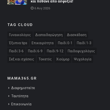
και πέθανε από ασφυξία!
6 Αυγ 2026
TAG CLOUD
Γυναικολόγος
Διαπαιδαγώγηση
Διασκέδαση
Έξυπνα tips
Επικαιρότητα
Παιδί 0-1
Παιδί 1-3
Παιδί 3-6
Παιδί 6-9
Παιδί 9-12
Παιδοψυχολόγος
Σεξ και σχέσεις
Τοκετός
Χιούμορ
Ψυχολογία
MAMA365.GR
Διαφημιστείτε
Ταυτότητα
Επικοινωνία