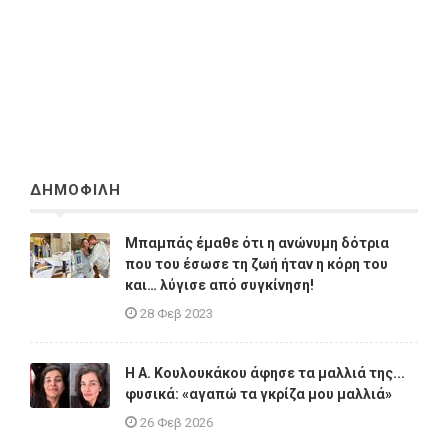
ΔΗΜΟΦΙΛΗ
Μπαμπάς έμαθε ότι η ανώνυμη δότρια
που του έσωσε τη ζωή ήταν η κόρη του
και… λύγισε από συγκίνηση!
28 Φεβ 2023
Η A. Κουλουκάκου άφησε τα μαλλιά της...
φυσικά: «αγαπώ τα γκρίζα μου μαλλιά»
26 Φεβ 2026