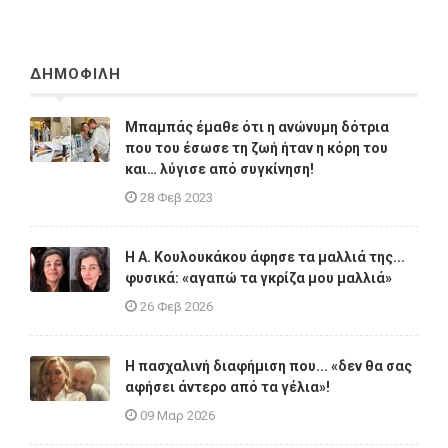
ΔΗΜΟΦΙΛΗ
Μπαμπάς έμαθε ότι η ανώνυμη δότρια
που του έσωσε τη ζωή ήταν η κόρη του
και… λύγισε από συγκίνηση!
28 Φεβ 2023
Η A. Κουλουκάκου άφησε τα μαλλιά της...
φυσικά: «αγαπώ τα γκρίζα μου μαλλιά»
26 Φεβ 2026
Η πασχαλινή διαφήμιση που... «δεν θα σας
αφήσει άντερο από τα γέλια»!
09 Μαρ 2026