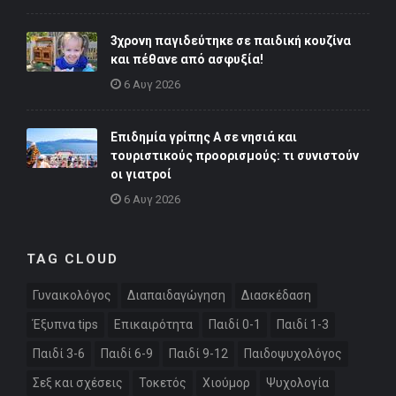
3χρονη παγιδεύτηκε σε παιδική κουζίνα
και πέθανε από ασφυξία!
6 Αυγ 2026
Επιδημία γρίπης Α σε νησιά και
τουριστικούς προορισμούς: τι συνιστούν
οι γιατροί
6 Αυγ 2026
TAG CLOUD
Γυναικολόγος
Διαπαιδαγώγηση
Διασκέδαση
Έξυπνα tips
Επικαιρότητα
Παιδί 0-1
Παιδί 1-3
Παιδί 3-6
Παιδί 6-9
Παιδί 9-12
Παιδοψυχολόγος
Σεξ και σχέσεις
Τοκετός
Χιούμορ
Ψυχολογία