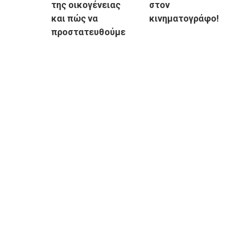
της οικογένειας
στον
και πώς να
κινηματογράφο!
προστατευθούμε