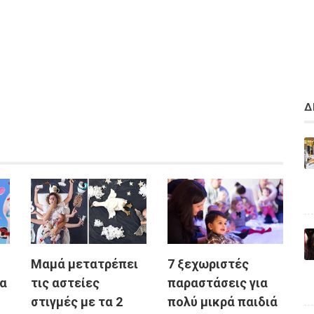
Δ
Μαμά μετατρέπει
7 ξεχωριστές
έα
τις αστείες
παραστάσεις για
στιγμές με τα 2
πολύ μικρά παιδιά