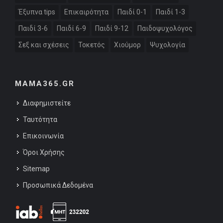
Έξυπνα tips
Επικαιρότητα
Παιδί 0-1
Παιδί 1-3
Παιδί 3-6
Παιδί 6-9
Παιδί 9-12
Παιδοψυχολόγος
Σεξ και σχέσεις
Τοκετός
Χιούμορ
Ψυχολογία
MAMA365.GR
Διαφημιστείτε
Ταυτότητα
Επικοινωνία
Όροι Χρήσης
Sitemap
Προσωπικά Δεδομένα