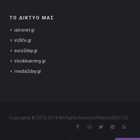
ΤΟ ΔΙΚΤΥΟ ΜΑΣ
iatronet.gr
in2life.gr
euro2day.gr
stocklearning.gr
media2day.gr
Copyrights © 2012-2019 All Rights Reserved Mama365 Ε.Π.Ε.