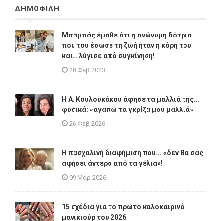
ΔΗΜΟΦΙΛΗ
Μπαμπάς έμαθε ότι η ανώνυμη δότρια
που του έσωσε τη ζωή ήταν η κόρη του
και… λύγισε από συγκίνηση!
28 Φεβ 2023
Η A. Κουλουκάκου άφησε τα μαλλιά της...
φυσικά: «αγαπώ τα γκρίζα μου μαλλιά»
26 Φεβ 2026
Η πασχαλινή διαφήμιση που... «δεν θα σας
αφήσει άντερο από τα γέλια»!
09 Μαρ 2026
15 σχέδια για το πρώτο καλοκαιρινό
μανικιούρ του 2026