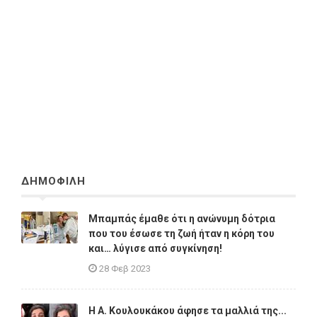
ΔΗΜΟΦΙΛΗ
Μπαμπάς έμαθε ότι η ανώνυμη δότρια
που του έσωσε τη ζωή ήταν η κόρη του
και… λύγισε από συγκίνηση!
28 Φεβ 2023
Η A. Κουλουκάκου άφησε τα μαλλιά της...