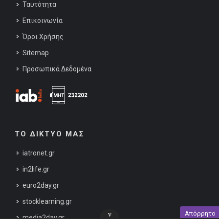
Ταυτότητα
Επικοινωνία
Όροι Χρήσης
Sitemap
Προσωπικά Δεδομένα
ΤΟ ΔΙΚΤΥΟ ΜΑΣ
iatronet.gr
in2life.gr
euro2day.gr
stocklearning.gr
Απόρρητο
v
media2day.gr