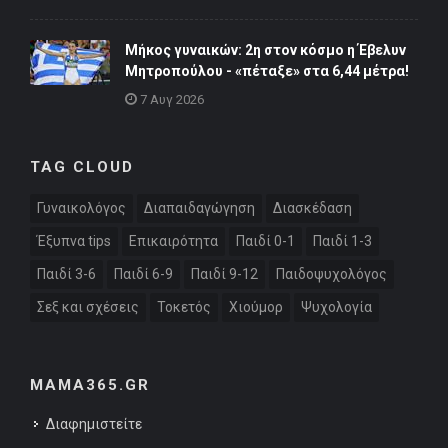
Μήκος γυναικών: 2η στον κόσμο η Έβελυν
Μητροπούλου - «πέταξε» στα 6,44 μέτρα!
7 Αυγ 2026
TAG CLOUD
Γυναικολόγος
Διαπαιδαγώγηση
Διασκέδαση
Έξυπνα tips
Επικαιρότητα
Παιδί 0-1
Παιδί 1-3
Παιδί 3-6
Παιδί 6-9
Παιδί 9-12
Παιδοψυχολόγος
Σεξ και σχέσεις
Τοκετός
Χιούμορ
Ψυχολογία
MAMA365.GR
Διαφημιστείτε