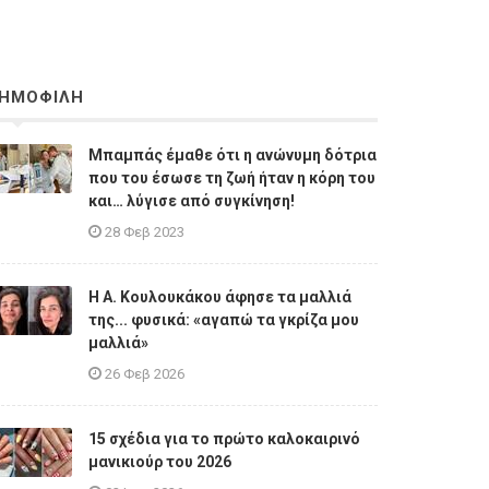
ΗΜΟΦΙΛΗ
Μπαμπάς έμαθε ότι η ανώνυμη δότρια
που του έσωσε τη ζωή ήταν η κόρη του
και… λύγισε από συγκίνηση!
28 Φεβ 2023
Η A. Κουλουκάκου άφησε τα μαλλιά
της... φυσικά: «αγαπώ τα γκρίζα μου
μαλλιά»
26 Φεβ 2026
15 σχέδια για το πρώτο καλοκαιρινό
μανικιούρ του 2026