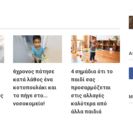
Α
6χρονος πάτησε
4 σημάδια ότι το
κατά λάθος ένα
παιδί σας
κοτοπουλάκι και
προσαρμόζεται
υς
το πήγε στο...
στις αλλαγές
Μ
νοσοκομείο!
καλύτερα από
άλλα παιδιά