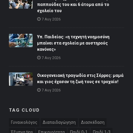
παππούδες του και 6 άτομα από το
σχολείο του
7 Αυγ 2026
Υπ. Παιδείας: «η τεχνητή νοημοσύνη
μπαίνει στα σχολεία με αυστηρούς
κανόνες»
7 Αυγ 2026
Οικογενειακή τραγωδία στις Σέρρες: μαμά
και γιος έχασαν τη ζωή τους σε τροχαίο!
7 Αυγ 2026
TAG CLOUD
Γυναικολόγος
Διαπαιδαγώγηση
Διασκέδαση
Έξυπνα tips
Επικαιρότητα
Παιδί 0-1
Παιδί 1-3