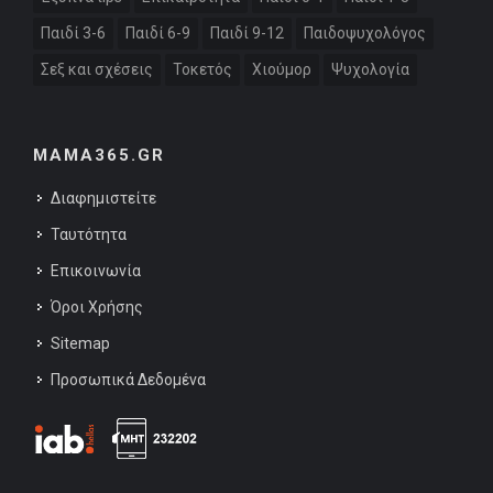
Παιδί 3-6
Παιδί 6-9
Παιδί 9-12
Παιδοψυχολόγος
Σεξ και σχέσεις
Τοκετός
Χιούμορ
Ψυχολογία
MAMA365.GR
Διαφημιστείτε
Ταυτότητα
Επικοινωνία
Όροι Χρήσης
Sitemap
Προσωπικά Δεδομένα