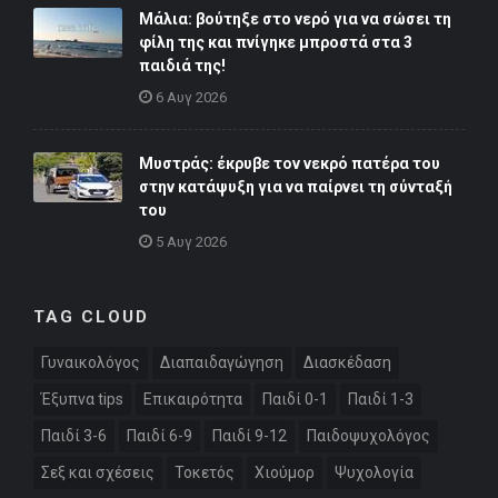
Μάλια: βούτηξε στο νερό για να σώσει τη
φίλη της και πνίγηκε μπροστά στα 3
παιδιά της!
6 Αυγ 2026
Μυστράς: έκρυβε τον νεκρό πατέρα του
στην κατάψυξη για να παίρνει τη σύνταξή
του
5 Αυγ 2026
TAG CLOUD
Γυναικολόγος
Διαπαιδαγώγηση
Διασκέδαση
Έξυπνα tips
Επικαιρότητα
Παιδί 0-1
Παιδί 1-3
Παιδί 3-6
Παιδί 6-9
Παιδί 9-12
Παιδοψυχολόγος
Σεξ και σχέσεις
Τοκετός
Χιούμορ
Ψυχολογία