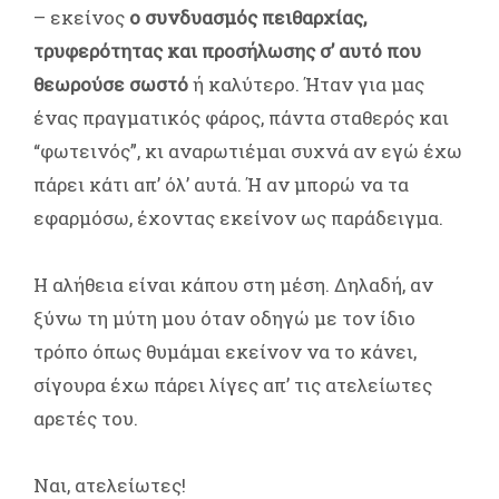
– εκείνος
ο συνδυασμός πειθαρχίας,
τρυφερότητας και προσήλωσης σ’ αυτό που
θεωρούσε σωστό
ή καλύτερο. Ήταν για μας
ένας πραγματικός φάρος, πάντα σταθερός και
“φωτεινός”, κι αναρωτιέμαι συχνά αν εγώ έχω
πάρει κάτι απ’ όλ’ αυτά. Ή αν μπορώ να τα
εφαρμόσω, έχοντας εκείνον ως παράδειγμα.
Η αλήθεια είναι κάπου στη μέση. Δηλαδή, αν
ξύνω τη μύτη μου όταν οδηγώ με τον ίδιο
τρόπο όπως θυμάμαι εκείνον να το κάνει,
σίγουρα έχω πάρει λίγες απ’ τις ατελείωτες
αρετές του.
Ναι, ατελείωτες!