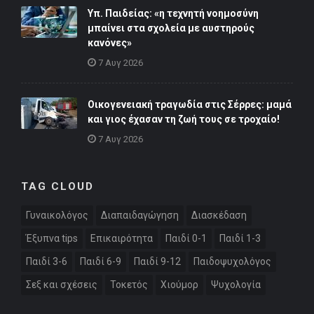
Υπ. Παιδείας: «η τεχνητή νοημοσύνη
μπαίνει στα σχολεία με αυστηρούς
κανόνες»
7 Αυγ 2026
Οικογενειακή τραγωδία στις Σέρρες: μαμά
και γιος έχασαν τη ζωή τους σε τροχαίο!
7 Αυγ 2026
TAG CLOUD
Γυναικολόγος
Διαπαιδαγώγηση
Διασκέδαση
Έξυπνα tips
Επικαιρότητα
Παιδί 0-1
Παιδί 1-3
Παιδί 3-6
Παιδί 6-9
Παιδί 9-12
Παιδοψυχολόγος
Σεξ και σχέσεις
Τοκετός
Χιούμορ
Ψυχολογία