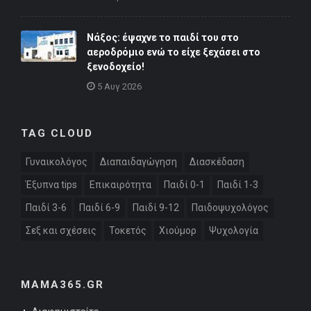
Νάξος: έψαχνε το παιδί του στο
αεροδρόμιο ενώ το είχε ξεχάσει στο
ξενοδοχείο!
5 Αυγ 2026
TAG CLOUD
Γυναικολόγος
Διαπαιδαγώγηση
Διασκέδαση
Έξυπνα tips
Επικαιρότητα
Παιδί 0-1
Παιδί 1-3
Παιδί 3-6
Παιδί 6-9
Παιδί 9-12
Παιδοψυχολόγος
Σεξ και σχέσεις
Τοκετός
Χιούμορ
Ψυχολογία
MAMA365.GR