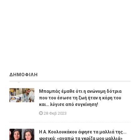
ΔΗΜΟΦΙΛΗ
Μπαμπάς έμαθε ότι η ανώνυμη δότρια
που του έσωσε τη ζωή ήταν η κόρη του
και… λύγισε από συγκίνηση!
28 Φεβ 2023
Η A. Κουλουκάκου άφησε τα μαλλιά της...
φυσικά: «αγαπώ τα γκρίζα μου μαλλιά»