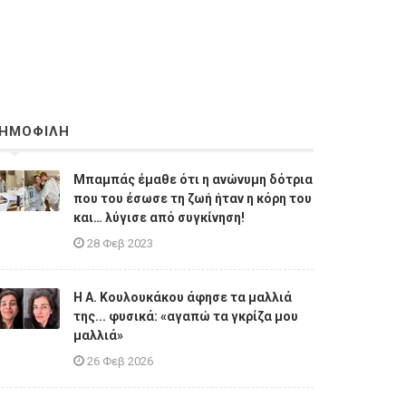
ΗΜΟΦΙΛΗ
Μπαμπάς έμαθε ότι η ανώνυμη δότρια
που του έσωσε τη ζωή ήταν η κόρη του
και… λύγισε από συγκίνηση!
28 Φεβ 2023
Η A. Κουλουκάκου άφησε τα μαλλιά
της... φυσικά: «αγαπώ τα γκρίζα μου
μαλλιά»
26 Φεβ 2026