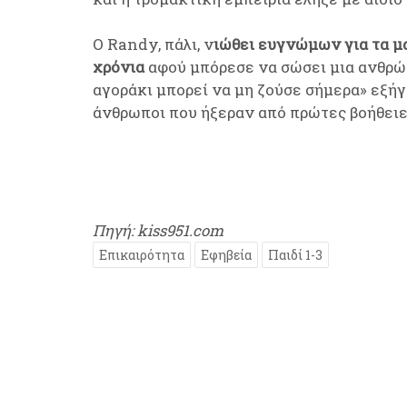
Ο Randy, πάλι, ν
ιώθει ευγνώμων για τα μ
χρόνια
αφού μπόρεσε να σώσει μια ανθρώπ
αγοράκι μπορεί να μη ζούσε σήμερα» εξή
άνθρωποι που ήξεραν από πρώτες βοήθειε
Πηγή: kiss951.com
Επικαιρότητα
Εφηβεία
Παιδί 1-3