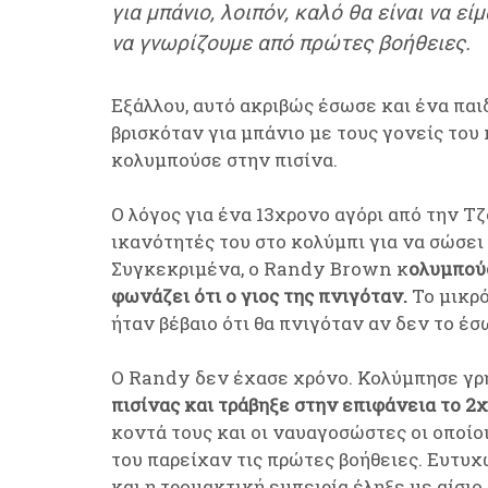
για μπάνιο, λοιπόν, καλό θα είναι να ε
να γνωρίζουμε από πρώτες βοήθειες.
Εξάλλου, αυτό ακριβώς έσωσε και ένα παι
βρισκόταν για μπάνιο με τους γονείς του
κολυμπούσε στην πισίνα.
Ο λόγος για ένα 13χρονο αγόρι από την Τζ
ικανότητές του στο κολύμπι για να σώσει
Συγκεκριμένα, ο Randy Brown κ
ολυμπούσ
φωνάζει ότι ο γιος της πνιγόταν.
Το μικρό
ήταν βέβαιο ότι θα πνιγόταν αν δεν το έ
Ο Randy δεν έχασε χρόνο. Κολύμπησε γρή
πισίνας και τράβηξε στην επιφάνεια το 2
κοντά τους και οι ναυαγοσώστες οι οποίο
του παρείχαν τις πρώτες βοήθειες. Ευτυχώ
και η τρομακτική εμπειρία έληξε με αίσιο