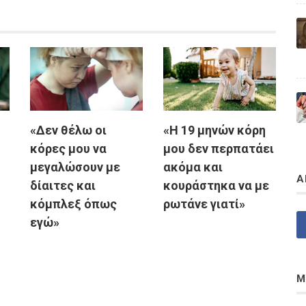
«Δεν θέλω οι
«Η 19 μηνών κόρη
κόρες μου να
μου δεν περπατάει
μεγαλώσουν με
ακόμα και
Α
δίαιτες και
κουράστηκα να με
κόμπλεξ όπως
ρωτάνε γιατί»
εγώ»
Μ