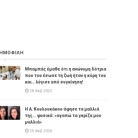
ΗΜΟΦΙΛΗ
Μπαμπάς έμαθε ότι η ανώνυμη δότρια
που του έσωσε τη ζωή ήταν η κόρη του
και… λύγισε από συγκίνηση!
28 Φεβ 2023
Η A. Κουλουκάκου άφησε τα μαλλιά
της... φυσικά: «αγαπώ τα γκρίζα μου
μαλλιά»
26 Φεβ 2026