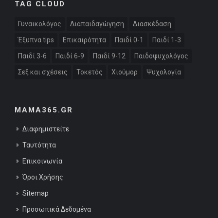
TAG CLOUD
Γυναικολόγος
Διαπαιδαγώγηση
Διασκέδαση
Έξυπνα tips
Επικαιρότητα
Παιδί 0-1
Παιδί 1-3
Παιδί 3-6
Παιδί 6-9
Παιδί 9-12
Παιδοψυχολόγος
Σεξ και σχέσεις
Τοκετός
Χιούμορ
Ψυχολογία
MAMA365.GR
Διαφημιστείτε
Ταυτότητα
Επικοινωνία
Όροι Χρήσης
Sitemap
Προσωπικά Δεδομένα