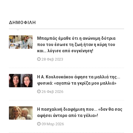
ΔΗΜΟΦΙΛΗ
Μπαμπάς έμαθε ότι η ανώνυμη δότρια
που του έσωσε τη ζωή ήταν η κόρη του
και… λύγισε από συγκίνηση!
28 Φεβ 2023
Η A. Κουλουκάκου άφησε τα μαλλιά της...
φυσικά: «αγαπώ τα γκρίζα μου μαλλιά»
26 Φεβ 2026
Η πασχαλινή διαφήμιση που... «δεν θα σας
αφήσει άντερο από τα γέλια»!
09 Μαρ 2026