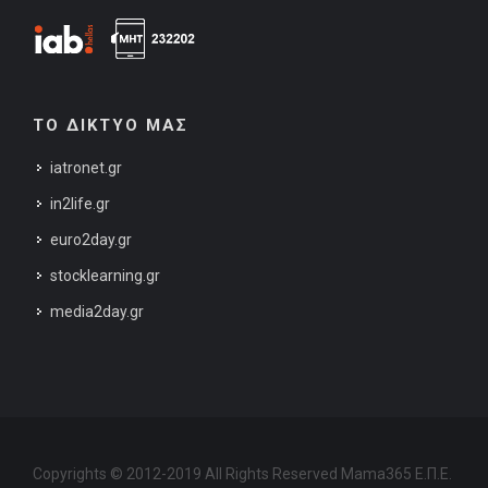
ΤΟ ΔΙΚΤΥΟ ΜΑΣ
iatronet.gr
in2life.gr
euro2day.gr
stocklearning.gr
media2day.gr
Copyrights © 2012-2019 All Rights Reserved Mama365 Ε.Π.Ε.