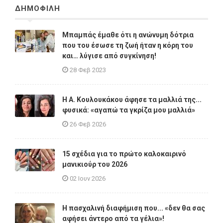
ΔΗΜΟΦΙΛΗ
Μπαμπάς έμαθε ότι η ανώνυμη δότρια
που του έσωσε τη ζωή ήταν η κόρη του
και… λύγισε από συγκίνηση!
28 Φεβ 2023
Η A. Κουλουκάκου άφησε τα μαλλιά της...
φυσικά: «αγαπώ τα γκρίζα μου μαλλιά»
26 Φεβ 2026
15 σχέδια για το πρώτο καλοκαιρινό
μανικιούρ του 2026
02 Ιουν 2026
Η πασχαλινή διαφήμιση που... «δεν θα σας
αφήσει άντερο από τα γέλια»!