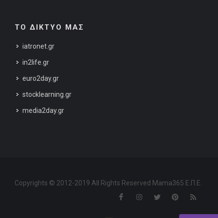
ΤΟ ΔΙΚΤΥΟ ΜΑΣ
iatronet.gr
in2life.gr
euro2day.gr
stocklearning.gr
media2day.gr
Copyrights © 2012-2019 All Rights Reserved Mama365 Ε.Π.Ε.