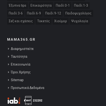
Έξυπνα tips
Επικαιρότητα
Παιδί 0-1
Παιδί 1-3
Παιδί 3-6
Παιδί 6-9
Παιδί 9-12
Παιδοψυχολόγος
Σεξ και σχέσεις
Τοκετός
Χιούμορ
Ψυχολογία
MAMA365.GR
Διαφημιστείτε
Ταυτότητα
Επικοινωνία
Όροι Χρήσης
Sitemap
Προσωπικά Δεδομένα