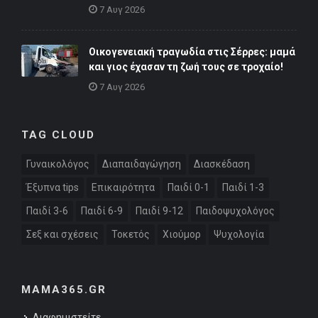
7 Αυγ 2026
Οικογενειακή τραγωδία στις Σέρρες: μαμά
και γιος έχασαν τη ζωή τους σε τροχαίο!
7 Αυγ 2026
TAG CLOUD
Γυναικολόγος
Διαπαιδαγώγηση
Διασκέδαση
Έξυπνα tips
Επικαιρότητα
Παιδί 0-1
Παιδί 1-3
Παιδί 3-6
Παιδί 6-9
Παιδί 9-12
Παιδοψυχολόγος
Σεξ και σχέσεις
Τοκετός
Χιούμορ
Ψυχολογία
MAMA365.GR
Διαφημιστείτε