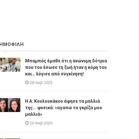
ΗΜΟΦΙΛΗ
Μπαμπάς έμαθε ότι η ανώνυμη δότρια
που του έσωσε τη ζωή ήταν η κόρη του
και… λύγισε από συγκίνηση!
28 Φεβ 2023
Η A. Κουλουκάκου άφησε τα μαλλιά
της... φυσικά: «αγαπώ τα γκρίζα μου
μαλλιά»
26 Φεβ 2026