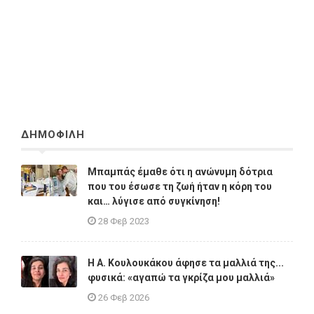
ΔΗΜΟΦΙΛΗ
Μπαμπάς έμαθε ότι η ανώνυμη δότρια
που του έσωσε τη ζωή ήταν η κόρη του
και… λύγισε από συγκίνηση!
28 Φεβ 2023
Η A. Κουλουκάκου άφησε τα μαλλιά της...
φυσικά: «αγαπώ τα γκρίζα μου μαλλιά»
26 Φεβ 2026