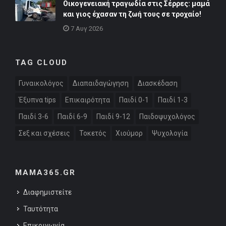
Οικογενειακή τραγωδία στις Σέρρες: μαμά
και γιος έχασαν τη ζωή τους σε τροχαίο!
7 Αυγ 2026
TAG CLOUD
Γυναικολόγος
Διαπαιδαγώγηση
Διασκέδαση
Έξυπνα tips
Επικαιρότητα
Παιδί 0-1
Παιδί 1-3
Παιδί 3-6
Παιδί 6-9
Παιδί 9-12
Παιδοψυχολόγος
Σεξ και σχέσεις
Τοκετός
Χιούμορ
Ψυχολογία
MAMA365.GR
Διαφημιστείτε
Ταυτότητα
Επικοινωνία