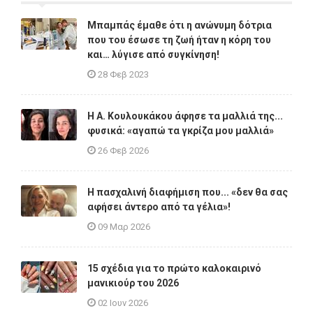
Μπαμπάς έμαθε ότι η ανώνυμη δότρια
που του έσωσε τη ζωή ήταν η κόρη του
και… λύγισε από συγκίνηση!
28 Φεβ 2023
Η A. Κουλουκάκου άφησε τα μαλλιά της...
φυσικά: «αγαπώ τα γκρίζα μου μαλλιά»
26 Φεβ 2026
Η πασχαλινή διαφήμιση που... «δεν θα σας
αφήσει άντερο από τα γέλια»!
09 Μαρ 2026
15 σχέδια για το πρώτο καλοκαιρινό
μανικιούρ του 2026
02 Ιουν 2026