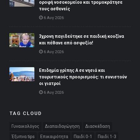
οροφή νοσοκομείου και τρομοκράτησε
τους ασθενείς
6 Αυγ 2026
3χρονη παγιδεύτηκε σε παιδική κουζίνα
και πέθανε από ασφυξία!
6 Αυγ 2026
Επιδημία γρίπης Α σε νησιά και
τουριστικούς προορισμούς: τι συνιστούν
οι γιατροί
6 Αυγ 2026
TAG CLOUD
Γυναικολόγος
Διαπαιδαγώγηση
Διασκέδαση
Έξυπνα tips
Επικαιρότητα
Παιδί 0-1
Παιδί 1-3