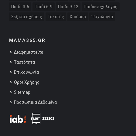
Παιδί 3-6
Παιδί 6-9
Παιδί 9-12
Παιδοψυχολόγος
Σεξ και σχέσεις
Τοκετός
Χιούμορ
Ψυχολογία
MAMA365.GR
Διαφημιστείτε
Ταυτότητα
Επικοινωνία
Όροι Χρήσης
Sitemap
Προσωπικά Δεδομένα