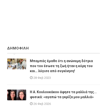
ΔΗΜΟΦΙΛΗ
Μπαμπάς έμαθε ότι η ανώνυμη δότρια
που του έσωσε τη ζωή ήταν η κόρη του
και… λύγισε από συγκίνηση!
28 Φεβ 2023
Η A. Κουλουκάκου άφησε τα μαλλιά της...
φυσικά: «αγαπώ τα γκρίζα μου μαλλιά»
26 Φεβ 2026