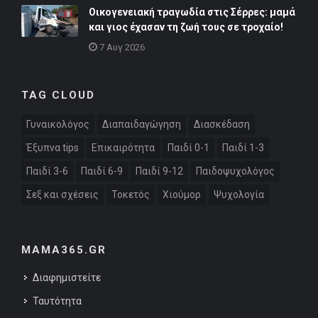
Οικογενειακή τραγωδία στις Σέρρες: μαμά
και γιος έχασαν τη ζωή τους σε τροχαίο!
7 Αυγ 2026
TAG CLOUD
Γυναικολόγος
Διαπαιδαγώγηση
Διασκέδαση
Έξυπνα tips
Επικαιρότητα
Παιδί 0-1
Παιδί 1-3
Παιδί 3-6
Παιδί 6-9
Παιδί 9-12
Παιδοψυχολόγος
Σεξ και σχέσεις
Τοκετός
Χιούμορ
Ψυχολογία
MAMA365.GR
Διαφημιστείτε
Ταυτότητα