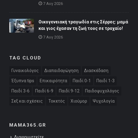
7 Αυγ 2026
Οικογενειακή τραγωδία στις Σέρρες: μαμά
και γιος έχασαν τη ζωή τους σε τροχαίο!
7 Αυγ 2026
TAG CLOUD
Γυναικολόγος
Διαπαιδαγώγηση
Διασκέδαση
Έξυπνα tips
Επικαιρότητα
Παιδί 0-1
Παιδί 1-3
Παιδί 3-6
Παιδί 6-9
Παιδί 9-12
Παιδοψυχολόγος
Σεξ και σχέσεις
Τοκετός
Χιούμορ
Ψυχολογία
MAMA365.GR
Διαφημιστείτε