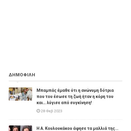
ΔΗΜΟΦΙΛΗ
Μπαμπάς έμαθε ότι η ανώνυμη δότρια
που του έσωσε τη ζωή ήταν η κόρη του
και… λύγισε από συγκίνηση!
28 Φεβ 2023
Η A. Κουλουκάκου άφησε τα μαλλιά της...