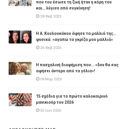
που του έσωσε τη ζωή ήταν η κόρη του
και… λύγισε από συγκίνηση!
28 Φεβ 2023
Η A. Κουλουκάκου άφησε τα μαλλιά της...
φυσικά: «αγαπώ τα γκρίζα μου μαλλιά»
26 Φεβ 2026
Η πασχαλινή διαφήμιση που... «δεν θα σας
αφήσει άντερο από τα γέλια»!
09 Μαρ 2026
15 σχέδια για το πρώτο καλοκαιρινό
μανικιούρ του 2026
02 Ιουν 2026