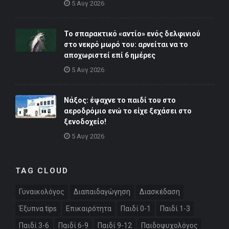
5 Αυγ 2026
Το σπαρακτικό «αντίο» ενός δελφινιού
στο νεκρό μωρό του: αρνείται να το
αποχωριστεί επί 6 ημέρες
5 Αυγ 2026
Νάξος: έψαχνε το παιδί του στο
αεροδρόμιο ενώ το είχε ξεχάσει στο
ξενοδοχείο!
5 Αυγ 2026
TAG CLOUD
Γυναικολόγος
Διαπαιδαγώγηση
Διασκέδαση
Έξυπνα tips
Επικαιρότητα
Παιδί 0-1
Παιδί 1-3
Παιδί 3-6
Παιδί 6-9
Παιδί 9-12
Παιδοψυχολόγος