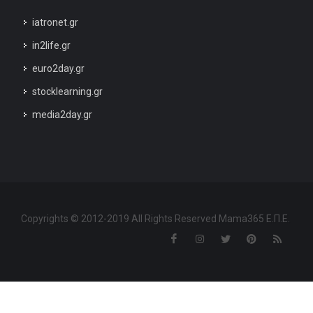
iatronet.gr
in2life.gr
euro2day.gr
stocklearning.gr
media2day.gr
Copyrights © 2012-2019 All Rights Reserved Mama365 Ε.Π.Ε.