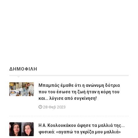
ΔΗΜΟΦΙΛΗ
Μπαμπάς έμαθε ότι η ανώνυμη δότρια
που του έσωσε τη ζωή ήταν η κόρη του
και… λύγισε από συγκίνηση!
28 Φεβ 2023
Η A. Κουλουκάκου άφησε τα μαλλιά της...
φυσικά: «αγαπώ τα γκρίζα μου μαλλιά»