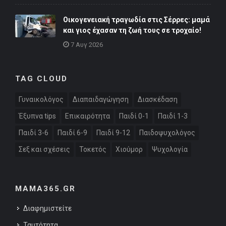
Οικογενειακή τραγωδία στις Σέρρες: μαμά
και γιος έχασαν τη ζωή τους σε τροχαίο!
7 Αυγ 2026
TAG CLOUD
Γυναικολόγος
Διαπαιδαγώγηση
Διασκέδαση
Έξυπνα tips
Επικαιρότητα
Παιδί 0-1
Παιδί 1-3
Παιδί 3-6
Παιδί 6-9
Παιδί 9-12
Παιδοψυχολόγος
Σεξ και σχέσεις
Τοκετός
Χιούμορ
Ψυχολογία
MAMA365.GR
Διαφημιστείτε
Ταυτότητα