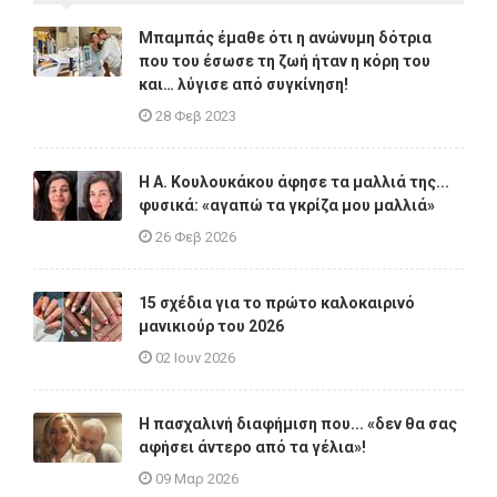
Μπαμπάς έμαθε ότι η ανώνυμη δότρια
που του έσωσε τη ζωή ήταν η κόρη του
και… λύγισε από συγκίνηση!
28 Φεβ 2023
Η A. Κουλουκάκου άφησε τα μαλλιά της...
φυσικά: «αγαπώ τα γκρίζα μου μαλλιά»
26 Φεβ 2026
15 σχέδια για το πρώτο καλοκαιρινό
μανικιούρ του 2026
02 Ιουν 2026
Η πασχαλινή διαφήμιση που... «δεν θα σας
αφήσει άντερο από τα γέλια»!
09 Μαρ 2026