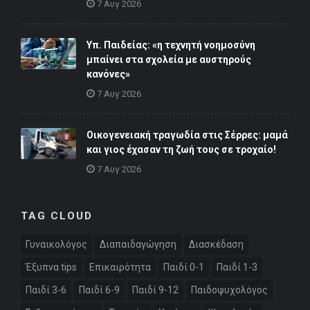
7 Αυγ 2026
Υπ. Παιδείας: «η τεχνητή νοημοσύνη
μπαίνει στα σχολεία με αυστηρούς
κανόνες»
7 Αυγ 2026
Οικογενειακή τραγωδία στις Σέρρες: μαμά
και γιος έχασαν τη ζωή τους σε τροχαίο!
7 Αυγ 2026
TAG CLOUD
Γυναικολόγος
Διαπαιδαγώγηση
Διασκέδαση
Έξυπνα tips
Επικαιρότητα
Παιδί 0-1
Παιδί 1-3
Παιδί 3-6
Παιδί 6-9
Παιδί 9-12
Παιδοψυχολόγος