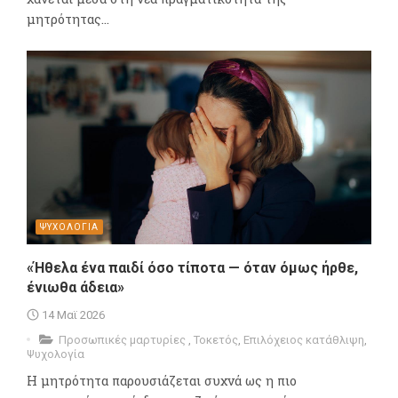
μητρότητας...
ΨΥΧΟΛΟΓΙΑ
«Ήθελα ένα παιδί όσο τίποτα — όταν όμως ήρθε,
ένιωθα άδεια»
14 Μαϊ 2026
Προσωπικές μαρτυρίες
,
Τοκετός
,
Επιλόχειος κατάθλιψη
,
Ψυχολογία
Η μητρότητα παρουσιάζεται συχνά ως η πιο