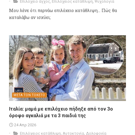
Επιλόχειο άγχος
,
Επιλόχειος κατάθλιψη
,
Ψυχολογία
Μου λένε ότι περνάω επιλόχειο κατάθλιψη… Πώς θα
καταλάβω αν ισχύει;
ΜΕΤΑ ΤΟΝ ΤΟΚΕΤΟ
Ιταλία: μαμά με επιλόχειο πήδηξε από τον 3ο
όροφο αγκαλιά με τα 3 παιδιά της
24 Απρ 2026
Επιλόχειος κατάθλιψη
,
Αυτοκτονία
,
Δολοφονία