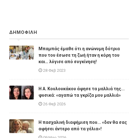
ΔΗΜΟΦΙΛΗ
Μπαμπάς έμαθε ότι η ανώνυμη δότρια
που του έσωσε τη ζωή ήταν η κόρη του
και… λύγισε από συγκίνηση!
28 Φεβ 2023
Η A. Κουλουκάκου άφησε τα μαλλιά της...
φυσικά: «αγαπώ τα γκρίζα μου μαλλιά»
26 Φεβ 2026
Η πασχαλινή διαφήμιση που... «δεν θα σας
αφήσει άντερο από τα γέλια»!
09 Μαρ 2026