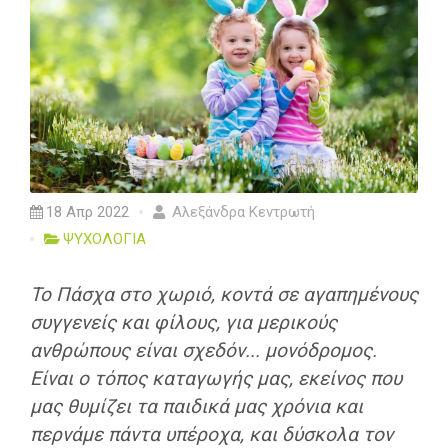
18 Απρ 2022
Αλεξάνδρα Κεντρωτή
ΨΥΧΟΛΟΓΙΑ
Το Πάσχα στο χωριό, κοντά σε αγαπημένους
συγγενείς και φίλους, για μερικούς
ανθρώπους είναι σχεδόν... μονόδρομος.
Είναι ο τόπος καταγωγής μας, εκείνος που
μας θυμίζει τα παιδικά μας χρόνια και
περνάμε πάντα υπέροχα, και δύσκολα τον