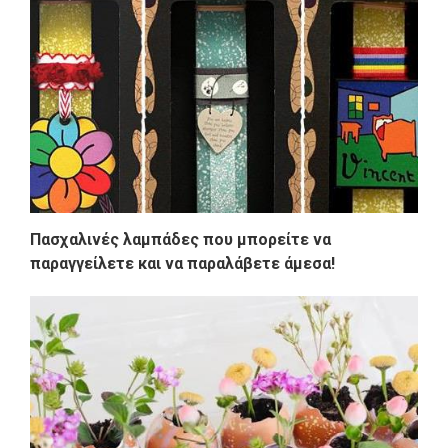
Πασχαλινές λαμπάδες που μπορείτε να
παραγγείλετε και να παραλάβετε άμεσα!