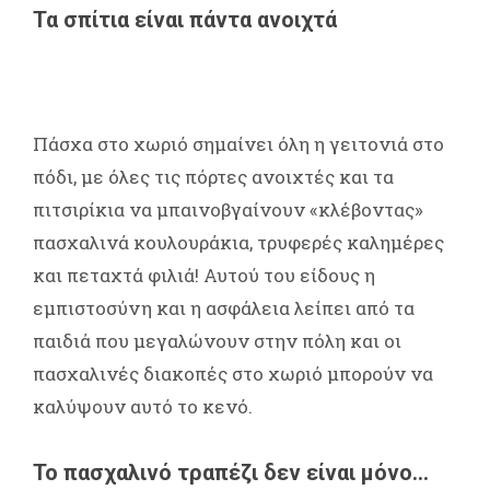
Τα σπίτια είναι πάντα ανοιχτά
Πάσχα στο χωριό σημαίνει όλη η γειτονιά στο
πόδι, με όλες τις πόρτες ανοιχτές και τα
πιτσιρίκια να μπαινοβγαίνουν «κλέβοντας»
πασχαλινά κουλουράκια, τρυφερές καλημέρες
και πεταχτά φιλιά! Αυτού του είδους η
εμπιστοσύνη και η ασφάλεια λείπει από τα
παιδιά που μεγαλώνουν στην πόλη και οι
πασχαλινές διακοπές στο χωριό μπορούν να
καλύψουν αυτό το κενό.
Το πασχαλινό τραπέζι δεν είναι μόνο…