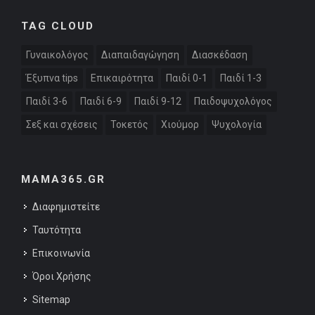
TAG CLOUD
Γυναικολόγος
Διαπαιδαγώγηση
Διασκέδαση
Έξυπνα tips
Επικαιρότητα
Παιδί 0-1
Παιδί 1-3
Παιδί 3-6
Παιδί 6-9
Παιδί 9-12
Παιδοψυχολόγος
Σεξ και σχέσεις
Τοκετός
Χιούμορ
Ψυχολογία
MAMA365.GR
Διαφημιστείτε
Ταυτότητα
Επικοινωνία
Όροι Χρήσης
Sitemap