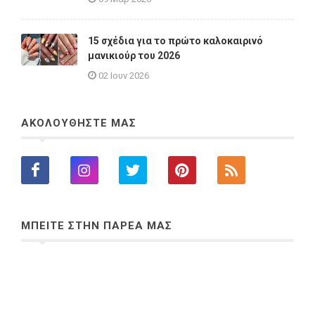
15 σχέδια για το πρώτο καλοκαιρινό
μανικιούρ του 2026
02 Ιουν 2026
ΑΚΟΛΟΥΘΗΣΤΕ ΜΑΣ
ΜΠΕΙΤΕ ΣΤΗΝ ΠΑΡΕΑ ΜΑΣ