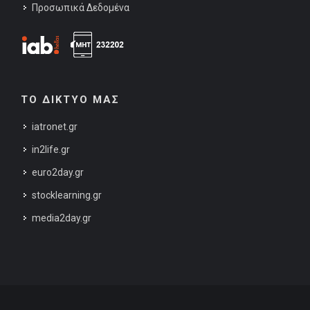
Προσωπικά Δεδομένα
ΤΟ ΔΙΚΤΥΟ ΜΑΣ
iatronet.gr
in2life.gr
euro2day.gr
stocklearning.gr
media2day.gr