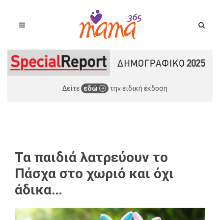
Δείτε
εδώ
την ειδική έκδοση
Τα παιδιά λατρεύουν το
Πάσχα στο χωριό και όχι
άδικα…