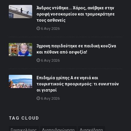
Άνδρας ντύθηκε... Χάρος, ανέβηκε στην
οροφή νοσοκομείου και τρομοκράτησε
τους ασθενείς
6 Αυγ 2026
3χρονη παγιδεύτηκε σε παιδική κουζίνα
και πέθανε από ασφυξία!
6 Αυγ 2026
Επιδημία γρίπης Α σε νησιά και
τουριστικούς προορισμούς: τι συνιστούν
οι γιατροί
6 Αυγ 2026
TAG CLOUD
Γυναικολόγος
Διαπαιδαγώγηση
Διασκέδαση