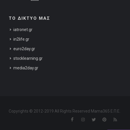
ΤΟ ΔΙΚΤΥΟ ΜΑΣ
iatronet.gr
in2life.gr
euro2day.gr
stocklearning.gr
media2day.gr
Copyrights © 2012-2019 All Rights Reserved Mama365 Ε.Π.Ε.