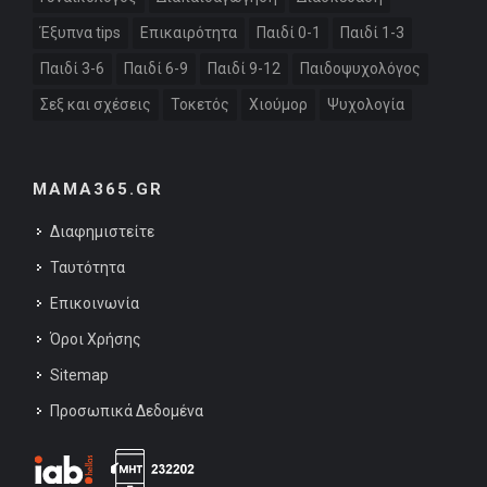
Έξυπνα tips
Επικαιρότητα
Παιδί 0-1
Παιδί 1-3
Παιδί 3-6
Παιδί 6-9
Παιδί 9-12
Παιδοψυχολόγος
Σεξ και σχέσεις
Τοκετός
Χιούμορ
Ψυχολογία
MAMA365.GR
Διαφημιστείτε
Ταυτότητα
Επικοινωνία
Όροι Χρήσης
Sitemap
Προσωπικά Δεδομένα