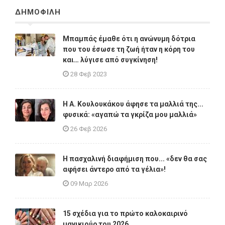
ΔΗΜΟΦΙΛΗ
Μπαμπάς έμαθε ότι η ανώνυμη δότρια
που του έσωσε τη ζωή ήταν η κόρη του
και… λύγισε από συγκίνηση!
28 Φεβ 2023
Η A. Κουλουκάκου άφησε τα μαλλιά της...
φυσικά: «αγαπώ τα γκρίζα μου μαλλιά»
26 Φεβ 2026
Η πασχαλινή διαφήμιση που... «δεν θα σας
αφήσει άντερο από τα γέλια»!
09 Μαρ 2026
15 σχέδια για το πρώτο καλοκαιρινό
μανικιούρ του 2026