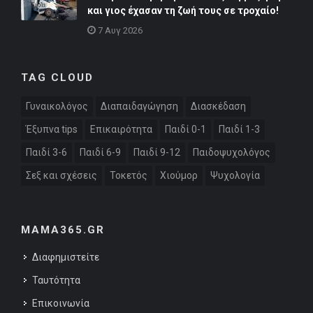
και γιος έχασαν τη ζωή τους σε τροχαίο!
7 Αυγ 2026
TAG CLOUD
Γυναικολόγος
Διαπαιδαγώγηση
Διασκέδαση
Έξυπνα tips
Επικαιρότητα
Παιδί 0-1
Παιδί 1-3
Παιδί 3-6
Παιδί 6-9
Παιδί 9-12
Παιδοψυχολόγος
Σεξ και σχέσεις
Τοκετός
Χιούμορ
Ψυχολογία
MAMA365.GR
Διαφημιστείτε
Ταυτότητα
Επικοινωνία