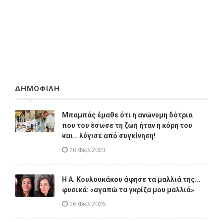
ΔΗΜΟΦΙΛΗ
Μπαμπάς έμαθε ότι η ανώνυμη δότρια
που του έσωσε τη ζωή ήταν η κόρη του
και… λύγισε από συγκίνηση!
28 Φεβ 2023
Η A. Κουλουκάκου άφησε τα μαλλιά της...
φυσικά: «αγαπώ τα γκρίζα μου μαλλιά»
26 Φεβ 2026