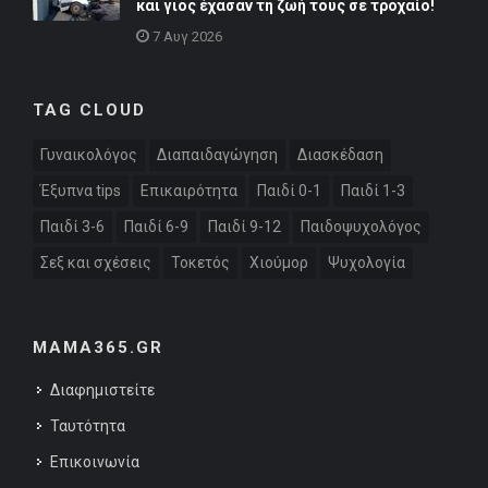
και γιος έχασαν τη ζωή τους σε τροχαίο!
7 Αυγ 2026
TAG CLOUD
Γυναικολόγος
Διαπαιδαγώγηση
Διασκέδαση
Έξυπνα tips
Επικαιρότητα
Παιδί 0-1
Παιδί 1-3
Παιδί 3-6
Παιδί 6-9
Παιδί 9-12
Παιδοψυχολόγος
Σεξ και σχέσεις
Τοκετός
Χιούμορ
Ψυχολογία
MAMA365.GR
Διαφημιστείτε
Ταυτότητα
Επικοινωνία