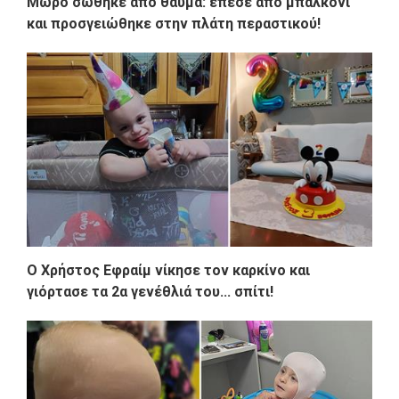
Μωρό σώθηκε από θαύμα: έπεσε από μπαλκόνι
και προσγειώθηκε στην πλάτη περαστικού!
O Χρήστος Εφραίμ νίκησε τον καρκίνο και
γιόρτασε τα 2α γενέθλιά του... σπίτι!