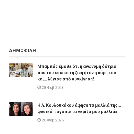
ΔΗΜΟΦΙΛΗ
Μπαμπάς έμαθε ότι η ανώνυμη δότρια
που του έσωσε τη ζωή ήταν η κόρη του
και… λύγισε από συγκίνηση!
28 Φεβ 2023
Η A. Κουλουκάκου άφησε τα μαλλιά της...
φυσικά: «αγαπώ τα γκρίζα μου μαλλιά»
26 Φεβ 2026