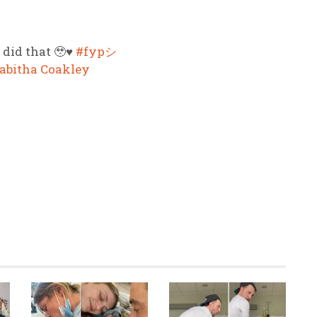
 did that 🥹♥️
#fypシ
Tabitha Coakley