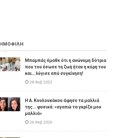
ΗΜΟΦΙΛΗ
Μπαμπάς έμαθε ότι η ανώνυμη δότρια
που του έσωσε τη ζωή ήταν η κόρη του
και… λύγισε από συγκίνηση!
28 Φεβ 2023
Η A. Κουλουκάκου άφησε τα μαλλιά
της... φυσικά: «αγαπώ τα γκρίζα μου
μαλλιά»
26 Φεβ 2026