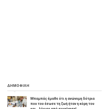
ΔΗΜΟΦΙΛΗ
Μπαμπάς έμαθε ότι η ανώνυμη δότρια
που του έσωσε τη ζωή ήταν η κόρη του
και… λύγισε από συγκίνηση!