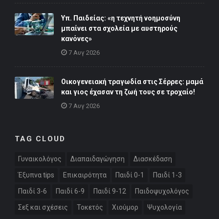
Υπ. Παιδείας: «η τεχνητή νοημοσύνη
μπαίνει στα σχολεία με αυστηρούς
κανόνες»
7 Αυγ 2026
Οικογενειακή τραγωδία στις Σέρρες: μαμά
και γιος έχασαν τη ζωή τους σε τροχαίο!
7 Αυγ 2026
TAG CLOUD
Γυναικολόγος
Διαπαιδαγώγηση
Διασκέδαση
Έξυπνα tips
Επικαιρότητα
Παιδί 0-1
Παιδί 1-3
Παιδί 3-6
Παιδί 6-9
Παιδί 9-12
Παιδοψυχολόγος
Σεξ και σχέσεις
Τοκετός
Χιούμορ
Ψυχολογία