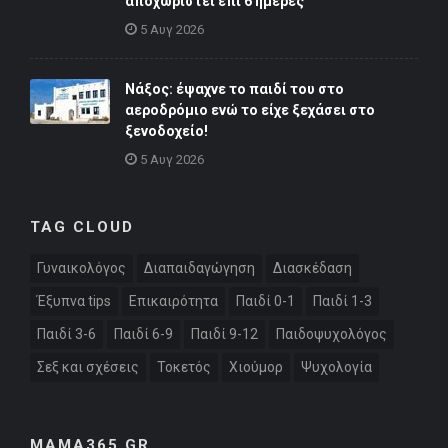
αποχωριστεί επί 6 ημέρες
5 Αυγ 2026
Νάξος: έψαχνε το παιδί του στο
αεροδρόμιο ενώ το είχε ξεχάσει στο
ξενοδοχείο!
5 Αυγ 2026
TAG CLOUD
Γυναικολόγος
Διαπαιδαγώγηση
Διασκέδαση
Έξυπνα tips
Επικαιρότητα
Παιδί 0-1
Παιδί 1-3
Παιδί 3-6
Παιδί 6-9
Παιδί 9-12
Παιδοψυχολόγος
Σεξ και σχέσεις
Τοκετός
Χιούμορ
Ψυχολογία
MAMA365.GR