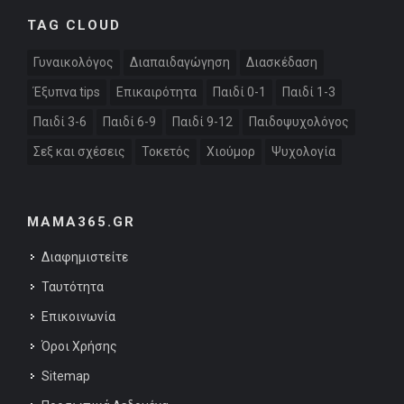
TAG CLOUD
Γυναικολόγος
Διαπαιδαγώγηση
Διασκέδαση
Έξυπνα tips
Επικαιρότητα
Παιδί 0-1
Παιδί 1-3
Παιδί 3-6
Παιδί 6-9
Παιδί 9-12
Παιδοψυχολόγος
Σεξ και σχέσεις
Τοκετός
Χιούμορ
Ψυχολογία
MAMA365.GR
Διαφημιστείτε
Ταυτότητα
Επικοινωνία
Όροι Χρήσης
Sitemap