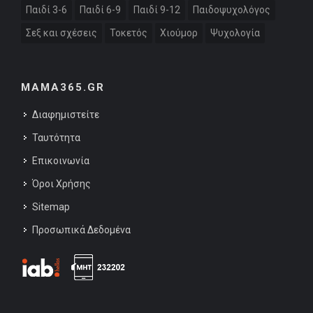
Παιδί 3-6
Παιδί 6-9
Παιδί 9-12
Παιδοψυχολόγος
Σεξ και σχέσεις
Τοκετός
Χιούμορ
Ψυχολογία
MAMA365.GR
Διαφημιστείτε
Ταυτότητα
Επικοινωνία
Όροι Χρήσης
Sitemap
Προσωπικά Δεδομένα