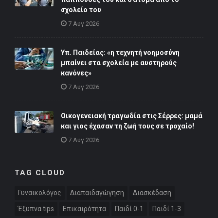
σχολείο του
7 Αυγ 2026
Υπ. Παιδείας: «η τεχνητή νοημοσύνη
μπαίνει στα σχολεία με αυστηρούς
κανόνες»
7 Αυγ 2026
Οικογενειακή τραγωδία στις Σέρρες: μαμά
και γιος έχασαν τη ζωή τους σε τροχαίο!
7 Αυγ 2026
TAG CLOUD
Γυναικολόγος
Διαπαιδαγώγηση
Διασκέδαση
Έξυπνα tips
Επικαιρότητα
Παιδί 0-1
Παιδί 1-3