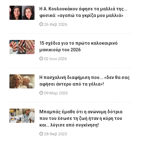
Η A. Κουλουκάκου άφησε τα μαλλιά της...
φυσικά: «αγαπώ τα γκρίζα μου μαλλιά»
26 Φεβ 2026
15 σχέδια για το πρώτο καλοκαιρινό
μανικιούρ του 2026
02 Ιουν 2026
Η πασχαλινή διαφήμιση που... «δεν θα σας
αφήσει άντερο από τα γέλια»!
09 Μαρ 2026
Μπαμπάς έμαθε ότι η ανώνυμη δότρια
που του έσωσε τη ζωή ήταν η κόρη του
και… λύγισε από συγκίνηση!
28 Φεβ 2023