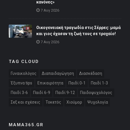
κανόνες»
7 Αυγ 2026
Οικογενειακή τραγωδία στις Σέρρες: μαμά
και γιος έχασαν τη ζωή τους σε τροχαίο!
7 Αυγ 2026
TAG CLOUD
Γυναικολόγος
Διαπαιδαγώγηση
Διασκέδαση
Έξυπνα tips
Επικαιρότητα
Παιδί 0-1
Παιδί 1-3
Παιδί 3-6
Παιδί 6-9
Παιδί 9-12
Παιδοψυχολόγος
Σεξ και σχέσεις
Τοκετός
Χιούμορ
Ψυχολογία
MAMA365.GR