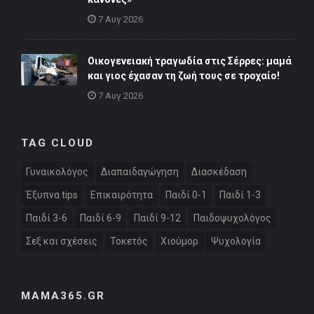
7 Αυγ 2026
Οικογενειακή τραγωδία στις Σέρρες: μαμά
και γιος έχασαν τη ζωή τους σε τροχαίο!
7 Αυγ 2026
TAG CLOUD
Γυναικολόγος
Διαπαιδαγώγηση
Διασκέδαση
Έξυπνα tips
Επικαιρότητα
Παιδί 0-1
Παιδί 1-3
Παιδί 3-6
Παιδί 6-9
Παιδί 9-12
Παιδοψυχολόγος
Σεξ και σχέσεις
Τοκετός
Χιούμορ
Ψυχολογία
MAMA365.GR